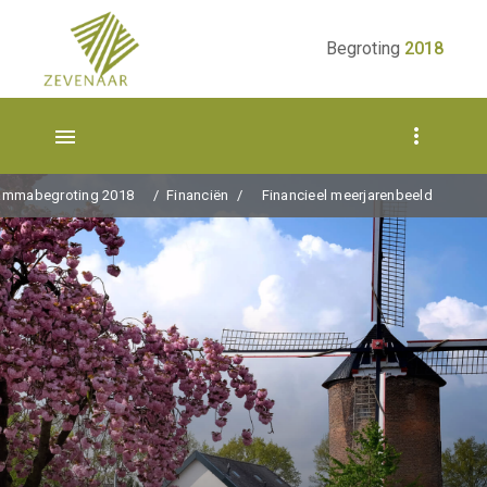
Ga naar de inhoud van deze pagina.
Begroting
2018
ammabegroting 2018
Financiën
Financieel meerjarenbeeld