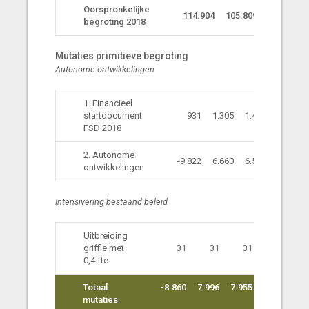
Oorspronkelijke
114.904
105.809
104.342
begroting 2018
Mutaties primitieve begroting
Autonome ontwikkelingen
1. Financieel
startdocument
931
1.305
1.416
1.366
FSD 2018
2. Autonome
-9.822
6.660
6.508
1.052
ontwikkelingen
Intensivering bestaand beleid
Uitbreiding
griffie met
31
31
31
31
0,4 fte
Totaal
-8.860
7.996
7.955
2.449
mutaties