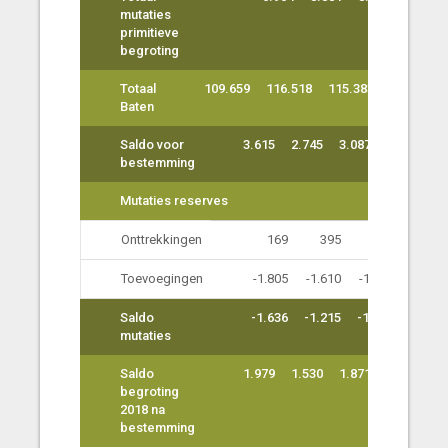
mutaties
primitieve
begroting
Totaal
109.659
116.518
115.383
109.990
Baten
Saldo voor
3.615
2.745
3.087
3.199
bestemming
Mutaties reserves
Onttrekkingen
169
395
394
394
Toevoegingen
-1.805
-1.610
-1.610
-1.610
Saldo
-1.636
-1.215
-1.216
-1.216
mutaties
Saldo
1.979
1.530
1.871
1.983
begroting
2018 na
bestemming