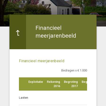
Financieel
meerjarenbeeld
Financieel meerjarenbeeld
Bedragen x € 1.000
Exploitatie
Rekening
Begroting
Begroting
Begr
2016
2017
2018
Lasten