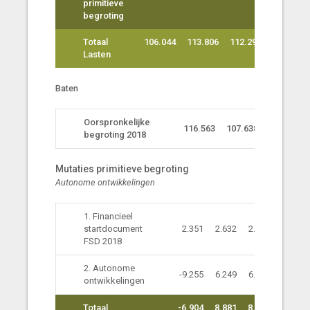
primitieve
begroting
Totaal
106.044
113.806
112.296
106.791
Lasten
Baten
Oorspronkelijke
116.563
107.638
106.562
begroting 2018
Mutaties primitieve begroting
Autonome ontwikkelingen
1. Financieel
startdocument
2.351
2.632
2.628
2.623
FSD 2018
2. Autonome
-9.255
6.249
6.193
805
ontwikkelingen
Totaal
-6.904
8.881
8.821
3.428